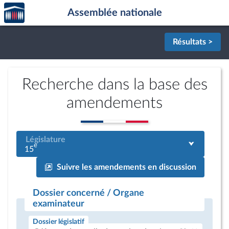
Accèder
Aller au contenu
Aller en bas de la page
Assemblée nationale
à la
page
d'accueil
Résultats >
Recherche dans la base des
amendements
Législature
e
15
Suivre les amendements en discussion
Dossier concerné / Organe
examinateur
Dossier législatif