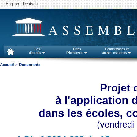
English
Deutsch
ASSEMBL
Les
Dans
Commissions et
députés
l'Hémicycle
autres instances
Accueil
>
Documents
Projet d
à l'application 
dans les écoles, co
(vendredi 