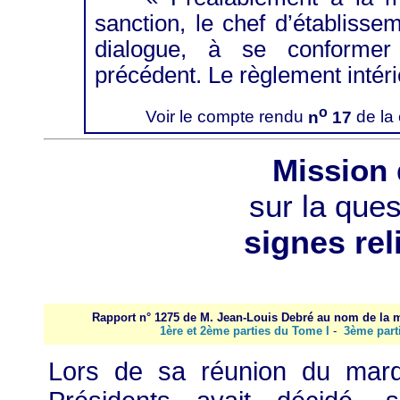
sanction, le chef d’établissem
dialogue, à se conformer
précédent. Le règlement intéri
o
Voir le compte rendu
n
17
de la
Mission 
sur la ques
signes rel
Rapport n° 1275 de M. Jean-Louis Debré au nom de la 
1ère et 2ème parties du Tome I
-
3ème part
ors de sa réunion du mard
L