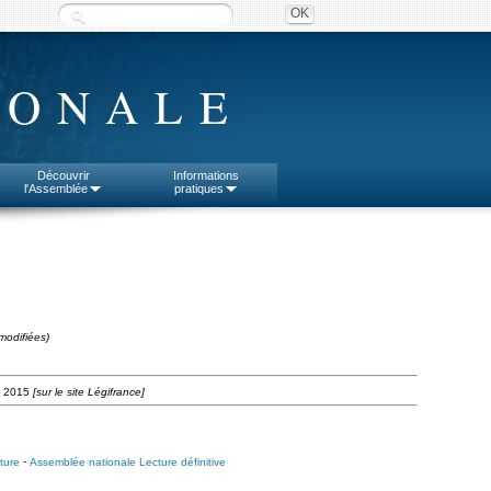
IONALE
Découvrir
Informations
l'Assemblée
pratiques
modifiées)
et 2015
[sur le site Légifrance]
ture
-
Assemblée nationale Lecture définitive