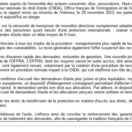
conduite auprès de l'ensemble des acteurs concernés -élus, associations, Haut
 nationale du droit d'asile (CNDA), Office français de l'immigration et de l'in
s le rapport remis au ministre de l'intérieur, le 28 novembre 2013, les par
nt aujourd'hui en danger.
sur la nécessité de transposer de nouvelles directives européennes adoptées
ies des personnes ayant besoin d'une protection internationale ; statuer 
des d'asile dans un délai moyen de 9 mois.
nforcées à tous les stades de la procédure : enregistrement plus rapide de leu
pte des vulnérabilités. Le texte généralise également l'effet suspensif des reco
édures d'examen rapide des demandes, entourées de garanties. Une nouvelle pr
ôle de l'OFPRA. L'OFPRA, dont les moyens seront en outre accrus, doit ainsi
 sont également revues, notamment par la création d'une procédure de reco
ent en procédure normale imparti à la CNDA, qui voit réaffirmé son rôle de jug
 conditions d'accueil des demandeurs d'asile plus justes et plus équitables, m
 européenne, un dispositif d'hébergement contraignant permettant d'affecter 
oposé, le demandeur perdra son droit aux allocations. Par ailleurs, le disposi
cueil de demandeurs d'asile et les allocations perçues seront unifiées et tien
rcer les droits du bénéficiaire de la protection en matière d'accès aux droits,
aise.
bitieuse de l'asile, s'efforce ainsi de concilier le renforcement des garan
s de traitement des demandes, afin de sauvegarder la tradition française de l'