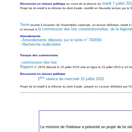
mardi 7 juillet 20
Discussion en séance publique
au cours de la séance du
Projet de loi relatif à la réforme du droit d'asile, modifié en Nouvelle lecture par le 
Texte
soumis à l'examen de l'Assemblée nationale, en lecture définitive, relatif à 
la commission des lois constitutionnelles, de la législat
et renvoyé à
Amendements
- Amendements déposés sur le texte n° TA0556
- Recherche multicritère
Travaux des commissions
commission des lois
-
Rapport
n° 2976 déposé le 15 juillet 2015 (mis en ligne le 15 juillet 2015 à 14
Discussion en séance publique
ère
1
séance du mercredi 15 juillet 2015
Projet de loi relatif à la réforme du droit d'asile, adopté en Lecture définitive par l
Le ministre de l'intérieur a présenté un projet de loi rela