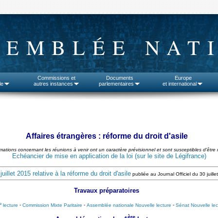
SEMBLÉE NAT
Commissions et
Documents
Europe
le
autres instances
parlementaires
et international
Affaires étrangères : réforme du droit d'asile
rmations concernant les réunions à venir ont un caractère prévisionnel et sont susceptibles d'être 
Echéancier de mise en application de la loi (sur le site de Légifrance)
uillet 2015 relative à la réforme du droit d'asile
publiée au Journal Officiel du 30 juill
Travaux préparatoires
e
lecture
-
Commission Mixte Paritaire
-
Assemblée nationale Nouvelle lecture
-
Sénat Nouvelle lec
ère