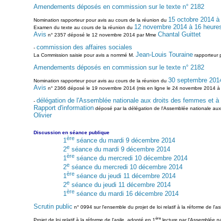
Amendements déposés en commission sur le texte n° 2182
15 octobre 2014 à
Nomination rapporteur pour avis au cours de la réunion du
12 novembre 2014 à 16 heure
Examen du texte au cours de la réunion du
Avis
Chantal Guittet
n° 2357 déposé le 12 novembre 2014 par Mme
commission des affaires sociales
-
Jean-Louis Touraine
La Commission saisie pour avis a nommé M.
rapporteur 
Amendements déposés en commission sur le texte n° 2182
30 septembre 2014
Nomination rapporteur pour avis au cours de la réunion du
Avis
n° 2366 déposé le 19 novembre 2014 (mis en ligne le 24 novembre 2014 à
délégation de l'Assemblée nationale aux droits des femmes et à
-
Rapport d'information
déposé par la délégation de l'Assemblée nationale aux d
Olivier
Discussion en séance publique
ère
1
séance du mardi 9 décembre 2014
e
2
séance du mardi 9 décembre 2014
ère
1
séance du mercredi 10 décembre 2014
e
2
séance du mercredi 10 décembre 2014
ère
1
séance du jeudi 11 décembre 2014
e
2
séance du jeudi 11 décembre 2014
ère
1
séance du mardi 16 décembre 2014
Scrutin public
n° 0994 sur l'ensemble du projet de loi relatif à la réforme de l'as
ère
Projet de loi relatif à la réforme de l'asile, adopté en 1
lecture par l'Assemblée n