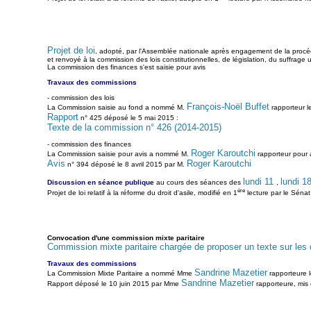
Projet de loi
, adopté, par l'Assemblée nationale après engagement de la procédu
et renvoyé à la commission des lois constitutionnelles, de législation, du suffrage 
La commission des finances s'est saisie pour avis
Travaux des commissions
- commission des lois
François-Noël Buffet
La Commission saisie au fond a nommé M.
rapporteur le
Rapport
n° 425 déposé le 5 mai 2015 :
Texte de la commission n° 426 (2014-2015)
- commission des finances
Roger Karoutchi
La Commission saisie pour avis a nommé M.
rapporteur pour 
Avis
Roger Karoutchi
n° 394 déposé le 8 avril 2015 par M.
lundi 11
lundi 1
Discussion en séance publique
au cours des séances des
,
ère
Projet de loi relatif à la réforme du droit d'asile, modifié en 1
lecture par le Sénat
Convocation d'une commission mixte paritaire
Commission mixte paritaire chargée de proposer un texte sur les dis
Travaux des commissions
Sandrine Mazetier
La Commission Mixte Paritaire a nommé Mme
rapporteure l
Sandrine Mazetier
Rapport déposé le 10 juin 2015 par Mme
rapporteure, mis 