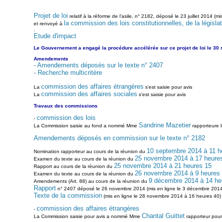
Projet de loi
relatif à la réforme de l'asile, n° 2182, déposé le 23 juillet 2014 (mi
la commission des lois constitutionnelles, de la législat
et renvoyé à
.
Etude d'impact
Le Gouvernement a engagé la procédure accélérée sur ce projet de loi le 30
Amendements
- Amendements déposés sur le texte n° 2407
- Recherche multicritère
commission des affaires étrangères
La
s'est saisie pour avis
commission des affaires sociales
La
s'est saisie pour avis
Travaux des commissions
commission des lois
-
Sandrine Mazetier
La Commission saisie au fond a nommé Mme
rapporteure 
Amendements déposés en commission sur le texte n° 2182
10 septembre 2014 à 11 h
Nomination rapporteur au cours de la réunion du
25 novembre 2014 à 17 heure
Examen du texte au cours de la réunion du
25 novembre 2014 à 21 heures 15
Rapport au cours de la réunion du
26 novembre 2014 à 9 heures
Examen du texte au cours de la réunion du
9 décembre 2014 à 14 he
Amendements (Art. 88) au cours de la réunion du
Rapport
n° 2407 déposé le 26 novembre 2014 (mis en ligne le 3 décembre 2014
Texte de la commission
(mis en ligne le 28 novembre 2014 à 16 heures 40)
commission des affaires étrangères
-
Chantal Guittet
La Commission saisie pour avis a nommé Mme
rapporteur pour