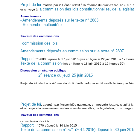
Projet de loi
, modifié par le Sénat, relatif à la réforme du droit d'asile, n° 280
la commission des lois constitutionnelles, de la législat
et renvoyé à
Amendements
- Amendements déposés sur le texte n° 2883
- Recherche multicritère
Travaux des commissions
commission des lois
-
Amendements déposés en commission sur le texte n° 2807
Rapport
n° 2883 déposé le 17 juin 2015 (mis en ligne le 22 juin 2015 à 17 heure
Texte de la commission
(mis en ligne le 18 juin 2015 à 19 heures 50)
Discussion en séance publique
e
2
séance du jeudi 25 juin 2015
Projet de loi relatif à la réforme du droit d'asile, adopté en Nouvelle lecture par l
Projet de loi
, adopté, par l'Assemblée nationale, en nouvelle lecture, relatif à l
et renvoyé à la commission des lois constitutionnelles, de législation, du suffrage 
Travaux des commissions
- commission des lois
Rapport
n° 570 déposé le 30 juin 2015 :
Texte de la commission n° 571 (2014-2015) déposé le 30 juin 201