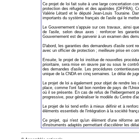
Ce projet de loi fait suite à une large concertation 
protection des réfugiés et des apatrides (OFPRA), Cour
Valérie Létard et le député Jean-Louis Touraine. Dan
importants du système français de l'asile qui le mette
Le Gouvernement s'appuie sur ces travaux, ainsi que 
de l'asile, selon deux axes : renforcer les garant
Gouvernement est de parvenir à un examen des deman
D'abord, les garanties des demandeurs d'asile sont re
avec un officier de protection ; meilleure prise en com
Ensuite, le projet de loi institue de nouvelles proc
prioritaire, sera mise en œuvre par ou sous le contr
des demandes d'asile. Les procédures contentieuses
unique de la CNDA en cinq semaines. Le délai de jugem
Le projet de loi a également pour objet de rendre les
place, comme l'ont fait bon nombre de pays de l'Union
où il se présente. En cas de refus de l'hébergement pr
progressive, pour généraliser le modèle du Centre d'ac
Le projet de loi tend enfin à mieux définir et à renfo
éléments essentiels de l'intégration à la société franç
Ce projet, qui n'est qu'un élément d'une réforme am
d'instruments adaptés permettant d'accélérer les délai