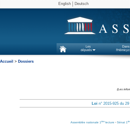
English
Deutsch
AS
Les
Dans
députés
l'Hémicyc
Accueil
>
Dossiers
(Les info
Loi
n° 2015-925 du 29 j
ère
èr
Assemblée nationale 1
lecture
-
Sénat 1