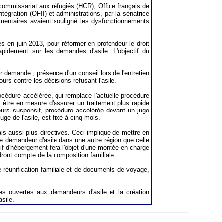
-commissariat aux réfugiés (HCR), Office français de
tégration (OFII) et administrations, par la sénatrice
lementaires avaient souligné les dysfonctionnements
 en juin 2013, pour réformer en profondeur le droit
rapidement sur les demandes d'asile. L'objectif du
r demande ; présence d'un conseil lors de l'entretien
urs contre les décisions refusant l'asile.
océdure accélérée, qui remplace l'actuelle procédure
 être en mesure d'assurer un traitement plus rapide
urs suspensif, procédure accélérée devant un juge
e de l'asile, est fixé à cinq mois.
ais aussi plus directives. Ceci implique de mettre en
le demandeur d'asile dans une autre région que celle
tif d'hébergement fera l'objet d'une montée en charge
dront compte de la composition familiale.
 de réunification familiale et de documents de voyage,
ties ouvertes aux demandeurs d'asile et la création
asile.