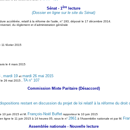
ère
Sénat - 1
lecture
(Dossier en ligne sur le site du Sénat)
re accélérée, relatif à la réforme de l'asile, n° 193, déposé le 17 décembre 2014.
universel, du règlement et d'administration générale
 11 février 2015
avis le 4 mars 2015
8
mardi 19
mardi 26 mai 2015
,
et
TA n° 107
 le 26 mai 2015 ,
Commission Mixte Paritaire (Désaccord)
positions restant en discussion du projet de loi relatif à la réforme du droit d
François-Noël Buffet
e 10 juin 2015 et M.
rapporteur le 10 juin 2015
2861
Fran
en ligne le 11 juin 2015 à 14 heures 05, sous le n°
à l'Assemblée nationale et par M.
Assemblée nationale - Nouvelle lecture