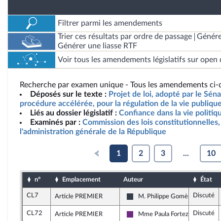
Filtrer parmi les amendements
Trier ces résultats par ordre de passage
Génére
Générer une liasse RTF
Voir tous les amendements législatifs sur open 
Recherche par examen unique - Tous les amendements ci-d
Déposés sur le texte :
Projet de loi, adopté par le Sén
procédure accélérée, pour la régulation de la vie publique
Liés au dossier législatif :
Confiance dans la vie politiq
Examinés par :
Commission des lois constitutionnelles, 
l'administration générale de la République
1
2
3
...
10
n°
Emplacement
Auteur
État
CL7
Discuté
Article PREMIER
M. Philippe Gomès
Les Constructifs : républicains
CL72
Discuté
Article PREMIER
Mme Paula Forteza
La République en Marche