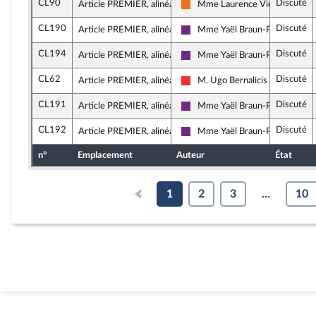
CL90
Discuté
Article PREMIER, alinéa 7
Mme Laurence Vichnievsky
Mouvement Démocrate et app
CL190
Discuté
Article PREMIER, alinéa 8
Mme Yaël Braun-Pivet
La République en Marche
CL194
Discuté
Article PREMIER, alinéa 8
Mme Yaël Braun-Pivet
La République en Marche
CL62
Discuté
Article PREMIER, alinéa 9
M. Ugo Bernalicis
La France insoumise
CL191
Discuté
Article PREMIER, alinéa 11
Mme Yaël Braun-Pivet
La République en Marche
CL192
Discuté
Article PREMIER, alinéa 12
Mme Yaël Braun-Pivet
La République en Marche
n°
Emplacement
Auteur
État
1
2
3
...
10