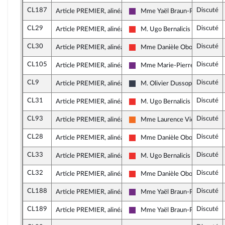
CL187
Discuté
Article PREMIER, alinéa 4
Mme Yaël Braun-Pivet
La République en Marche
CL29
Discuté
Article PREMIER, alinéa 4
M. Ugo Bernalicis
La France insoumise
CL30
Discuté
Article PREMIER, alinéa 4
Mme Danièle Obono
La France insoumise
CL105
Discuté
Article PREMIER, alinéa 4
Mme Marie-Pierre Rixain
La République en Marche
CL9
Discuté
Article PREMIER, alinéa 4
M. Olivier Dussopt
Nouvelle Gauche
CL31
Discuté
Article PREMIER, alinéa 4
M. Ugo Bernalicis
La France insoumise
CL93
Discuté
Article PREMIER, alinéa 5
Mme Laurence Vichnievsky
Mouvement Démocrate et app
CL28
Discuté
Article PREMIER, alinéa 5
Mme Danièle Obono
La France insoumise
CL33
Discuté
Article PREMIER, alinéa 5
M. Ugo Bernalicis
La France insoumise
CL32
Discuté
Article PREMIER, alinéa 5
Mme Danièle Obono
La France insoumise
CL188
Discuté
Article PREMIER, alinéa 6
Mme Yaël Braun-Pivet
La République en Marche
CL189
Discuté
Article PREMIER, alinéa 7
Mme Yaël Braun-Pivet
La République en Marche