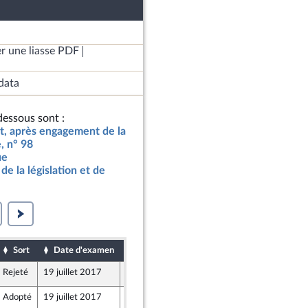
r une liasse PDF
data
essous sont :
at, après engagement de la
, n° 98
ue
de la législation et de
Sort
Date d'examen
Date de dépôt
Rejeté
19 juillet 2017
15 juillet 2017
, UDI, indépendants
Adopté
19 juillet 2017
17 juillet 2017