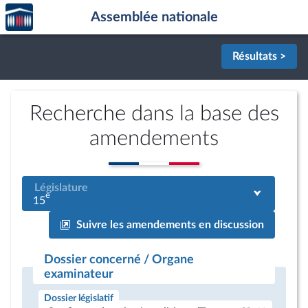
Accèder
Aller au contenu
Aller en bas de la page
Assemblée nationale
à la
page
d'accueil
Résultats >
Recherche dans la base des
amendements
Législature
e
15
Suivre les amendements en discussion
Dossier concerné / Organe
examinateur
Dossier législatif