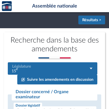
Accèder
Aller au contenu
Aller en bas de la page
Assemblée nationale
à la
page
d'accueil
Résultats >
Recherche dans la base des
amendements
Législature
e
15
Suivre les amendements en discussion
Dossier concerné / Organe
examinateur
Dossier législatif