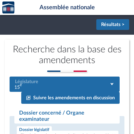
Accèder
Aller au contenu
Aller en bas de la page
Assemblée nationale
à la
page
d'accueil
Résultats >
Recherche dans la base des
amendements
Législature
e
15
Suivre les amendements en discussion
Dossier concerné / Organe
examinateur
Dossier législatif