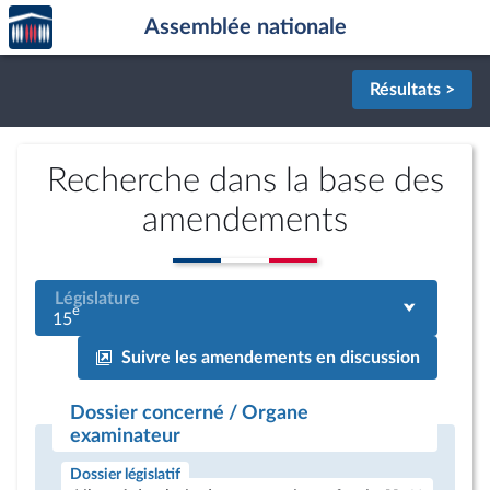
Accèder
Aller au contenu
Aller en bas de la page
Assemblée nationale
à la
page
d'accueil
Résultats >
Recherche dans la base des
amendements
Législature
e
15
Suivre les amendements en discussion
Dossier concerné / Organe
examinateur
Dossier législatif