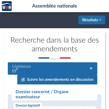
Accèder
Aller au contenu
Aller en bas de la page
Assemblée nationale
à la
page
d'accueil
Résultats >
Recherche dans la base des
amendements
Législature
e
15
Suivre les amendements en discussion
Dossier concerné / Organe
examinateur
Dossier législatif