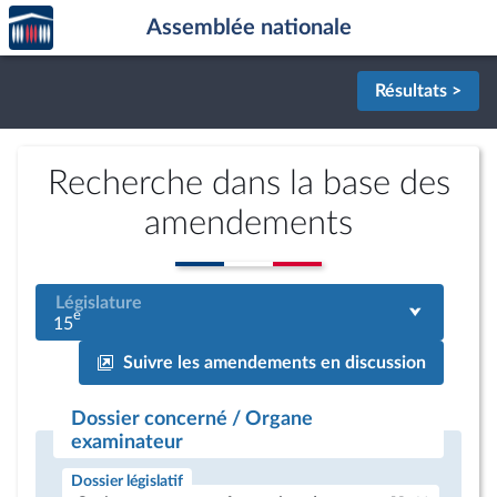
Accèder
Aller au contenu
Aller en bas de la page
Assemblée nationale
à la
page
d'accueil
Résultats >
Recherche dans la base des
amendements
Législature
e
15
Suivre les amendements en discussion
Dossier concerné / Organe
examinateur
Dossier législatif