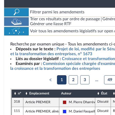
Filtrer parmi les amendements
Trier ces résultats par ordre de passage
Génére
Générer une liasse RTF
Voir tous les amendements législatifs sur open 
Recherche par examen unique - Tous les amendements ci-d
Déposés sur le texte :
Projet de loi, modifié par le Séna
et la transformation des entreprises, n° 1673
Liés au dossier législatif :
Croissance et transformation
Examinés par :
Commission spéciale chargée d'examiner 
la croissance et la transformation des entreprises
1
2
3
...
49
n°
Emplacement
Auteur
État
318
Discuté
N
Article PREMIER
M. Pierre Dharréville
Gauche démocrate et républicain
111
Discuté
R
Article PREMIER, alinéa 8
M. Daniel Fasquelle
Les Républicains