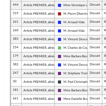
444
Discuté
R
Article PREMIER, alinéa 8
Mme Véronique Louwagie
Les Républicains
319
Discuté
N
Article PREMIER, alinéa 9
M. Pierre Dharréville
Gauche démocrate et républicain
261
Discuté
R
Article PREMIER, alinéa 9
M. Arnaud Viala
Les Républicains
260
Discuté
R
Article PREMIER, alinéa 9
M. Arnaud Viala
Les Républicains
383
Discuté
R
Article PREMIER, alinéa 9
M. Vincent Descoeur
Les Républicains
254
Discuté
R
Article PREMIER, alinéa 9
M. Charles de Courson
Libertés et Territoires
179
Discuté
R
Article PREMIER, alinéa 9
Mme Barbara Bessot Ballot
La République en Marche
382
Discuté
R
Article PREMIER, alinéa 9
M. Vincent Descoeur
Les Républicains
247
Discuté
R
Article PREMIER, alinéa 9
M. Stéphane Trompille
La République en Marche
30
Discuté
R
Article PREMIER, alinéa 9
M. Paul Christophe
UDI, Agir et Indépendants
181
Discuté
R
Article PREMIER, alinéa 9
Mme Barbara Bessot Ballot
La République en Marche
661
Discuté
N
Article PREMIER, alinéa 9
Mme Danielle Brulebois
La République en Marche