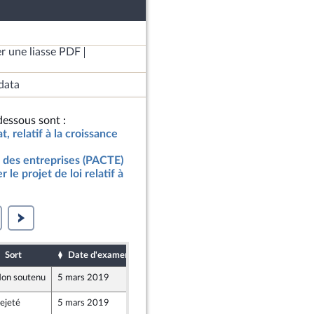
r une liasse PDF
data
essous sont :
t, relatif à la croissance
 des entreprises (PACTE)
le projet de loi relatif à
Sort
Date d'examen
Date de dépôt
on soutenu
5 mars 2019
28 février 2019
e
ejeté
5 mars 2019
27 février 2019