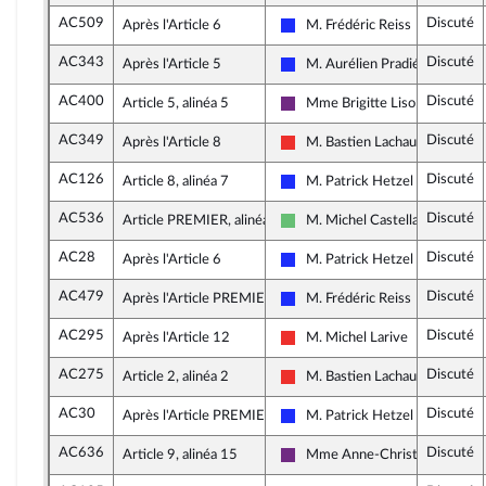
AC509
Discuté
Après l'Article 6
M. Frédéric Reiss
Les Républicains
AC343
Discuté
Après l'Article 5
M. Aurélien Pradié
Les Républicains
AC400
Discuté
Article 5, alinéa 5
Mme Brigitte Liso
La République en Marche
AC349
Discuté
Après l'Article 8
M. Bastien Lachaud
La France insoumise
AC126
Discuté
Article 8, alinéa 7
M. Patrick Hetzel
Les Républicains
AC536
Discuté
Article PREMIER, alinéa 2
M. Michel Castellani
Libertés et Territoires
AC28
Discuté
Après l'Article 6
M. Patrick Hetzel
Les Républicains
AC479
Discuté
Après l'Article PREMIER
M. Frédéric Reiss
Les Républicains
AC295
Discuté
Après l'Article 12
M. Michel Larive
La France insoumise
AC275
Discuté
Article 2, alinéa 2
M. Bastien Lachaud
La France insoumise
AC30
Discuté
Après l'Article PREMIER
M. Patrick Hetzel
Les Républicains
AC636
Discuté
Article 9, alinéa 15
Mme Anne-Christine Lang
La République en Marche