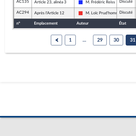
AC135
Discuté
Article 23, alinéa 3
M. Frédéric Reiss
Les Républicains
AC294
Discuté
Après l'Article 12
M. Loïc Prud'homme
La France insoumise
n°
Emplacement
Auteur
État
1
...
29
30
31