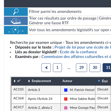
Filtrer parmi les amendements
Trier ces résultats par ordre de passage
Génére
Générer une liasse RTF
Voir tous les amendements législatifs sur open 
Recherche par examen unique - Tous les amendements ci-d
Déposés sur le texte :
Projet de loi pour une école de 
Liés au dossier législatif :
Ecole de la confiance
Examinés par :
Commission des affaires culturelles et 
1
...
29
30
31
n°
Emplacement
Auteur
État
AC105
Discuté
Article 3
M. Patrick Hetzel
Les Républicains
AC368
Discuté
Après l'Article 24
Mme Sabine Rubin
La France insoumise
AC417
Discuté
Article 2, alinéa 2
Mme George Pau-Langevin
Socialistes et apparentés