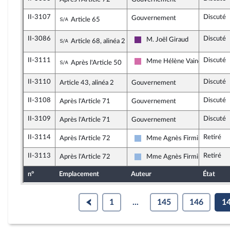
II-3107
Discuté
Sous-amendement de l'amendement n°II-
Gouvernement
Article 65
II-3086
Discuté
Sous-amendement de l'amendement n°II-
M. Joël Giraud
Article 68, alinéa 2
La République en Marche
II-3111
Discuté
Sous-amendement de l'amendement n°II-
Mme Hélène Vainqueur-Chri
Après l'Article 50
Socialistes et apparentés
II-3110
Discuté
Article 43, alinéa 2
Gouvernement
II-3108
Discuté
Après l'Article 71
Gouvernement
II-3109
Discuté
Après l'Article 71
Gouvernement
II-3114
Retiré
Après l'Article 72
Mme Agnès Firmin Le Bodo
UDI, Agir et Indépendants
II-3113
Retiré
Après l'Article 72
Mme Agnès Firmin Le Bodo
UDI, Agir et Indépendants
n°
Emplacement
Auteur
État
1
...
145
146
1