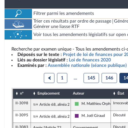
Filtrer parmi les amendements
Trier ces résultats par ordre de passage
Génére
Générer une liasse RTF
Voir tous les amendements législatifs sur open 
Recherche par examen unique - Tous les amendements ci-d
Déposés sur le texte :
Projet de loi de finances pour 
Liés au dossier législatif :
Loi de finances 2020
Examinés par :
Assemblée nationale (séance publique)
1
...
145
146
1
n°
Emplacement
Auteur
État
II-3098
Irreceva
Sous-amendement de l'amendement n°II-
M. Matthieu Orphelin
Article 68, alinéa 2
Libertés et Territoires
II-3095
Discuté
Sous-amendement de l'amendement n°II-
M. Joël Giraud
Article 68, alinéa 2
La République en Marche
II-3083
Discuté
Après l'Article 72
Gouvernement