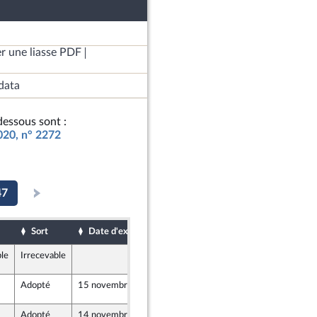
r une liasse PDF
data
essous sont :
2020, n° 2272
47
Sort
Date d'examen
Date de dépôt
ble
Irrecevable
14 novembre 2019
2598
Adopté
15 novembre 2019
14 novembre 2019
2607
Adopté
14 novembre 2019
14 novembre 2019