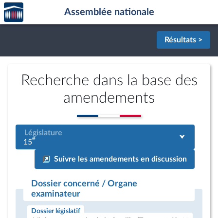
Accèder
Aller au contenu
Aller en bas de la page
Assemblée nationale
à la
page
d'accueil
Résultats >
Recherche dans la base des
amendements
Législature
e
15
Suivre les amendements en discussion
Dossier concerné / Organe
examinateur
Dossier législatif