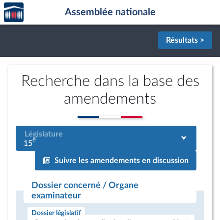
Accèder
Aller au contenu
Aller en bas de la page
Assemblée nationale
à la
page
d'accueil
Résultats >
Recherche dans la base des
amendements
Législature
e
15
Suivre les amendements en discussion
Dossier concerné / Organe
examinateur
Dossier législatif