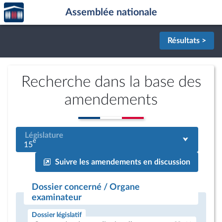
Accèder
Aller au contenu
Aller en bas de la page
Assemblée nationale
à la
page
d'accueil
Résultats >
Recherche dans la base des
amendements
Législature
e
15
Suivre les amendements en discussion
Dossier concerné / Organe
examinateur
Dossier législatif