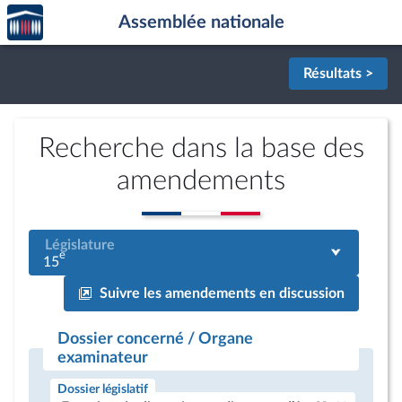
Accèder
Aller au contenu
Aller en bas de la page
Assemblée nationale
à la
page
d'accueil
Résultats >
Recherche dans la base des
amendements
Législature
e
15
Suivre les amendements en discussion
Dossier concerné / Organe
examinateur
Dossier législatif