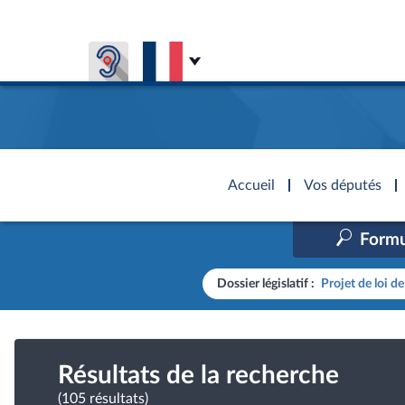
Aller au contenu
Aller en bas de la page
Accèder à
la page
Accueil
Vos députés
d'accueil
Formu
Présiden
Séance p
Rôle et p
Visiter l
Général
CONNEXION & INSCRIPTION
CONNAÎTRE L'ASSEMBLÉE
VOS DÉPUTÉS
Fiches « C
DÉCOUVRIR LES LIEUX
Dossier législatif :
Projet de loi d
577 dépu
Commissi
Visite vi
TRAVAUX PARLEMENTAIRES
Organisa
Groupes 
Europe et
Assister
Présidenc
Élections
Contrôle
Accès de
Bureau
Co
l’Assemb
Congrès
Résultats de la recherche
Les évèn
Pétitions
(105 résultats)