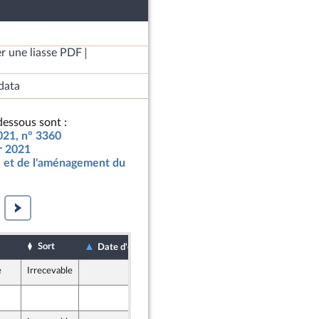
r une liasse PDF
data
essous sont :
2021, n° 3360
ur 2021
 et de l'aménagement du
Sort
Date de dépôt
Date d'examen
e
Irrecevable
2 octobre 2020
1 octobre 2020