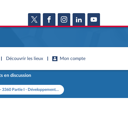
Découvrir les lieux
Mon compte
s en discussion
s
s
Histoire
S'inscrire
360 Partie I - Développement durable
ie
Juniors
ports d'information
Dossiers législatifs
Anciennes législatures
ports d'enquête
Budget et sécurité sociale
Vous n'avez pas encore de compte ?
ssemblée ...
Enregistrez-vous
orts législatifs
Questions écrites et orales
Liens vers les sites publics
orts sur l'application des lois
Comptes rendus des débats
mètre de l’application des lois