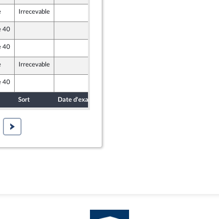
e
Irrecevable
2 octobre 2020
e 40
2 octobre 2020
e 40
2 octobre 2020
e
Irrecevable
2 octobre 2020
e 40
2 octobre 2020
 et Démocrates apparentés
Sort
Date d'examen
Date de dépôt