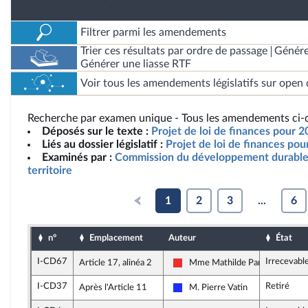
Filtrer parmi les amendements
Trier ces résultats par ordre de passage
Génére
Générer une liasse RTF
Voir tous les amendements législatifs sur open 
Recherche par examen unique - Tous les amendements ci-d
Déposés sur le texte :
Projet de loi de finances pour 
Liés au dossier législatif :
Projet de loi de finances po
Examinés par :
Commission du développement durable
territoire
1
2
3
...
6
n°
Emplacement
Auteur
État
I-CD67
Irrecevabl
Article 17, alinéa 2
Mme Mathilde Panot
La France insoumise
I-CD37
Retiré
Après l'Article 11
M. Pierre Vatin
Les Républicains