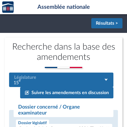
Accèder
Aller au contenu
Aller en bas de la page
Assemblée nationale
à la
page
d'accueil
Résultats >
Recherche dans la base des
amendements
Législature
e
15
Suivre les amendements en discussion
Dossier concerné / Organe
examinateur
Dossier législatif