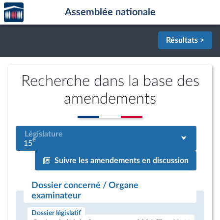
Accèder
Aller au contenu
Aller en bas de la page
Assemblée nationale
à la
page
d'accueil
Résultats >
Recherche dans la base des
amendements
Législature
e
15
Suivre les amendements en discussion
Dossier concerné / Organe
examinateur
Dossier législatif