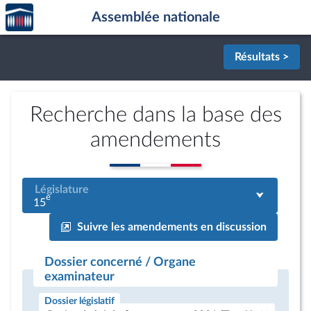
Accèder
Aller au contenu
Aller en bas de la page
Assemblée nationale
à la
page
d'accueil
Résultats >
Recherche dans la base des
amendements
Législature
e
15
Suivre les amendements en discussion
Dossier concerné / Organe
examinateur
Dossier législatif