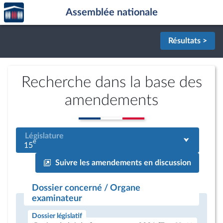
Accèder
Aller au contenu
Aller en bas de la page
Assemblée nationale
à la
page
d'accueil
Résultats >
Recherche dans la base des
amendements
Législature
e
15
Suivre les amendements en discussion
Dossier concerné / Organe
examinateur
Dossier législatif