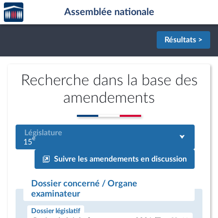
Accèder
Aller au contenu
Aller en bas de la page
Assemblée nationale
à la
page
d'accueil
Résultats >
Recherche dans la base des
amendements
Législature
e
15
Suivre les amendements en discussion
Dossier concerné / Organe
examinateur
Dossier législatif