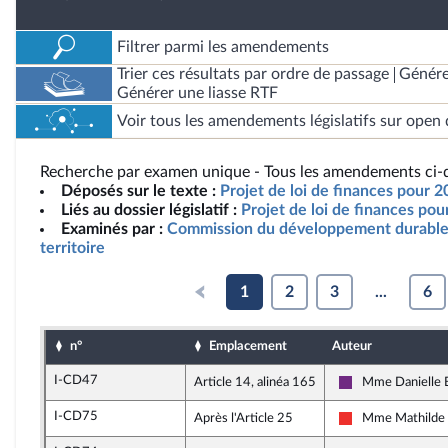
Filtrer parmi les amendements
Trier ces résultats par ordre de passage
Génére
Générer une liasse RTF
Voir tous les amendements législatifs sur open 
Recherche par examen unique - Tous les amendements ci-d
Déposés sur le texte :
Projet de loi de finances pour 
Liés au dossier législatif :
Projet de loi de finances po
Examinés par :
Commission du développement durable
territoire
1
2
3
...
6
n°
Emplacement
Auteur
I-CD47
Article 14, alinéa 165
Mme Danielle B
La République e
I-CD75
Après l'Article 25
Mme Mathilde 
La France insoum