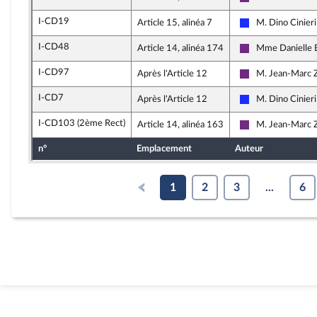
La République e
I-CD19
Article 15, alinéa 7
M. Dino Cinieri
Les Républicains
I-CD48
Article 14, alinéa 174
Mme Danielle B
La République e
I-CD97
Après l'Article 12
M. Jean-Marc Z
La République e
I-CD7
Après l'Article 12
M. Dino Cinieri
Les Républicains
I-CD103 (2ème Rect)
Article 14, alinéa 163
M. Jean-Marc Z
La République e
n°
Emplacement
Auteur
1
2
3
...
6