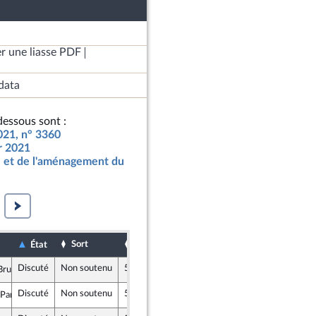
r une liasse PDF
data
essous sont :
2021, n° 3360
ur 2021
 et de l'aménagement du
Sort
Date d'examen
Date de dépôt
État
Discuté
Non soutenu
5 octobre 2020
2 octobre 2020
rulebois
n Marche
Discuté
Non soutenu
5 octobre 2020
2 octobre 2020
Panot
ise