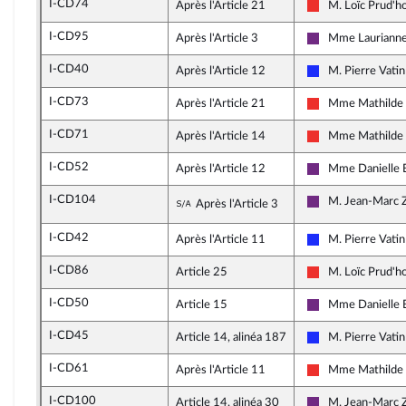
I-CD74
Après l'Article 21
M. Loïc Prud'
La France insoum
I-CD95
Après l'Article 3
Mme Laurianne
La République e
I-CD40
Après l'Article 12
M. Pierre Vatin
Les Républicains
I-CD73
Après l'Article 21
Mme Mathilde 
La France insoum
I-CD71
Après l'Article 14
Mme Mathilde 
La France insoum
I-CD52
Après l'Article 12
Mme Danielle B
La République e
I-CD104
Sous-amendement de l'amende
M. Jean-Marc Z
Après l'Article 3
La République e
I-CD42
Après l'Article 11
M. Pierre Vatin
Les Républicains
I-CD86
Article 25
M. Loïc Prud'
La France insoum
I-CD50
Article 15
Mme Danielle B
La République e
I-CD45
Article 14, alinéa 187
M. Pierre Vatin
Les Républicains
I-CD61
Après l'Article 11
Mme Mathilde 
La France insoum
I-CD100
Article 14, alinéa 30
M. Jean-Marc Z