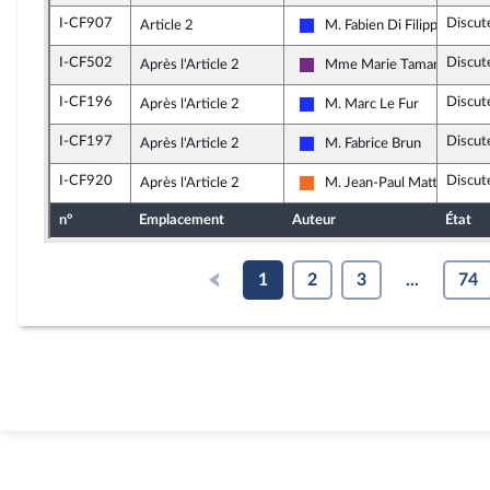
I-CF907
Discut
Article 2
M. Fabien Di Filippo
Les Républicains
I-CF502
Discut
Après l'Article 2
Mme Marie Tamarelle-Ver
La République en Marche
I-CF196
Discut
Après l'Article 2
M. Marc Le Fur
Les Républicains
I-CF197
Discut
Après l'Article 2
M. Fabrice Brun
Les Républicains
I-CF920
Discut
Après l'Article 2
M. Jean-Paul Mattei
Mouvement Démocrate (MoD
n°
Emplacement
Auteur
État
1
2
3
...
74