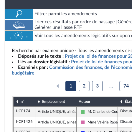
Filtrer parmi les amendements
Trier ces résultats par ordre de passage
Génére
Générer une liasse RTF
Voir tous les amendements législatifs sur open 
Recherche par examen unique - Tous les amendements ci-d
Déposés sur le texte :
Projet de loi de finances pour 
Liés au dossier législatif :
Projet de loi de finances po
Examinés par :
Commission des finances, de l'économie
budgétaire
1
2
3
...
74
n°
Emplacement
Auteur
État
I-CF174
Discut
Article UNIQUE, alinéa 2
M. Charles de Courson
Libertés et Territoires
I-CF1426
Discut
Article UNIQUE, alinéa 2
Mme Valérie Rabault
Socialistes et apparentés