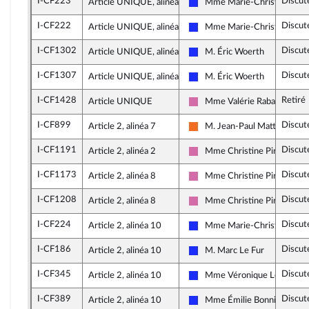
I-CF223
Discut
Article UNIQUE, alinéa 2
Mme Marie-Christine Dall
Les Républicains
I-CF222
Discut
Article UNIQUE, alinéa 2
Mme Marie-Christine Dall
Les Républicains
I-CF1302
Discut
Article UNIQUE, alinéa 2
M. Éric Woerth
Les Républicains
I-CF1307
Discut
Article UNIQUE, alinéa 2
M. Éric Woerth
Les Républicains
I-CF1428
Retiré
Article UNIQUE
Mme Valérie Rabault
Socialistes et apparentés
I-CF899
Discut
Article 2, alinéa 7
M. Jean-Paul Mattei
Mouvement Démocrate (MoD
I-CF1191
Discut
Article 2, alinéa 2
Mme Christine Pirès Beau
Socialistes et apparentés
I-CF1173
Discut
Article 2, alinéa 8
Mme Christine Pirès Beau
Socialistes et apparentés
I-CF1208
Discut
Article 2, alinéa 8
Mme Christine Pirès Beau
Socialistes et apparentés
I-CF224
Discut
Article 2, alinéa 10
Mme Marie-Christine Dall
Les Républicains
I-CF186
Discut
Article 2, alinéa 10
M. Marc Le Fur
Les Républicains
I-CF345
Discut
Article 2, alinéa 10
Mme Véronique Louwagie
Les Républicains
I-CF389
Discut
Article 2, alinéa 10
Mme Émilie Bonnivard
Les Républicains