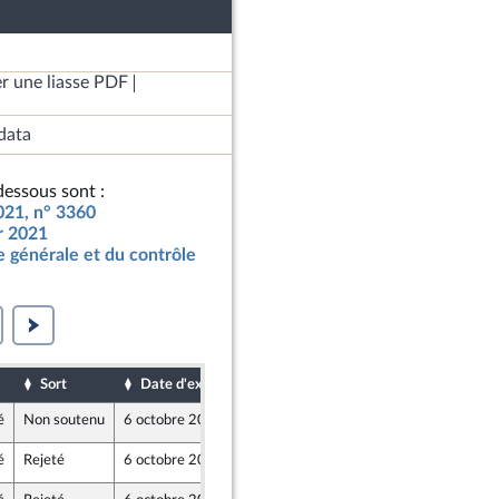
r une liasse PDF
data
essous sont :
2021, n° 3360
ur 2021
 générale et du contrôle
Sort
Date d'examen
Date de dépôt
é
Non soutenu
6 octobre 2020
29 septembre 2020
é
Rejeté
6 octobre 2020
2 octobre 2020