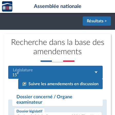
Accèder
Aller au contenu
Aller en bas de la page
Assemblée nationale
à la
page
d'accueil
Résultats >
Recherche dans la base des
amendements
Législature
e
15
Suivre les amendements en discussion
Dossier concerné / Organe
examinateur
Dossier législatif