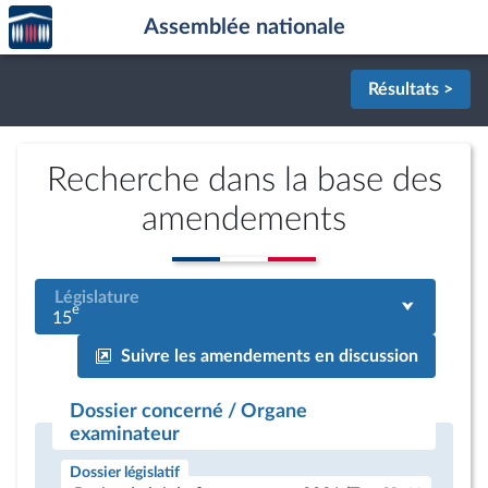
Accèder
Aller au contenu
Aller en bas de la page
Assemblée nationale
à la
page
d'accueil
Résultats >
Recherche dans la base des
amendements
Législature
e
15
Suivre les amendements en discussion
Dossier concerné / Organe
examinateur
Dossier législatif