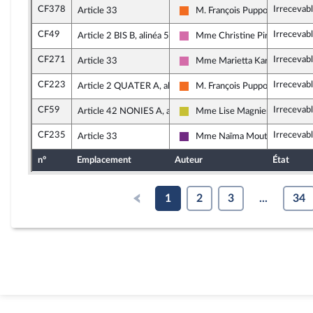
CF378
Irrecevab
Article 33
M. François Pupponi
Mouvement Démocrate (MoDem
CF49
Irrecevab
Article 2 BIS B, alinéa 5
Mme Christine Pirès Beaune
Socialistes et apparentés
CF271
Irrecevab
Article 33
Mme Marietta Karamanli
Socialistes et apparentés
CF223
Irrecevab
Article 2 QUATER A, alinéa 3
M. François Pupponi
Mouvement Démocrate (MoDem
CF59
Irrecevab
Article 42 NONIES A, alinéa 12
Mme Lise Magnier
Agir ensemble
CF235
Irrecevab
Article 33
Mme Naïma Moutchou
La République en Marche
n°
Emplacement
Auteur
État
1
2
3
...
34