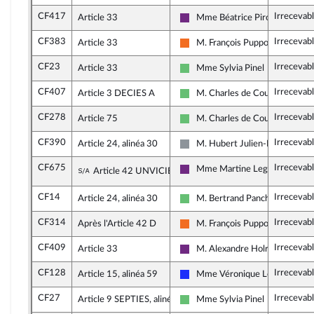
CF417
Irrecevab
Article 33
Mme Béatrice Piron
La République en Marche
CF383
Irrecevab
Article 33
M. François Pupponi
Mouvement Démocrate (MoDem
CF23
Irrecevab
Article 33
Mme Sylvia Pinel
Libertés et Territoires
CF407
Irrecevab
Article 3 DECIES A
M. Charles de Courson
Libertés et Territoires
CF278
Irrecevab
Article 75
M. Charles de Courson
Libertés et Territoires
CF390
Irrecevab
Article 24, alinéa 30
M. Hubert Julien-Laferrière
Non inscrit
CF675
Irrecevab
Sous-amendement de l'amendement n°CF
Mme Martine Leguille-Balloy
Article 42 UNVICIES
La République en Marche
CF14
Irrecevab
Article 24, alinéa 30
M. Bertrand Pancher
Libertés et Territoires
CF314
Irrecevab
Après l'Article 42 D
M. François Pupponi
Mouvement Démocrate (MoDem
CF409
Irrecevab
Article 33
M. Alexandre Holroyd
La République en Marche
CF128
Irrecevab
Article 15, alinéa 59
Mme Véronique Louwagie
Les Républicains
CF27
Irrecevab
Article 9 SEPTIES, alinéa 2
Mme Sylvia Pinel
Libertés et Territoires