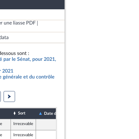
r une liasse PDF
data
essous sont :
ié par le Sénat, pour 2021,
ur 2021
 générale et du contrôle
Sort
Date de dépôt
Date d'examen
le
Irrecevable
9 décembre 2020
le
Irrecevable
10 décembre 2020