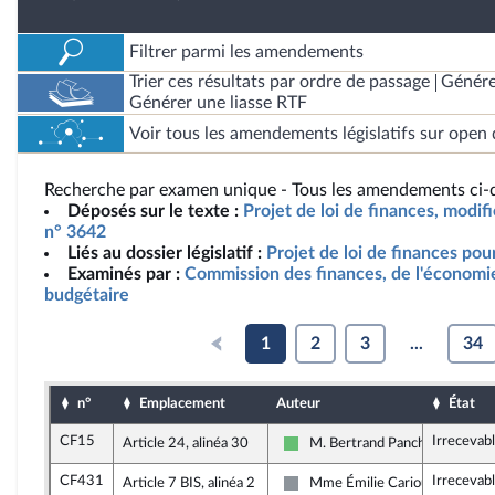
Filtrer parmi les amendements
Trier ces résultats par ordre de passage
Génére
Générer une liasse RTF
Voir tous les amendements législatifs sur open 
Recherche par examen unique - Tous les amendements ci-d
Déposés sur le texte :
Projet de loi de finances, modif
n° 3642
Liés au dossier législatif :
Projet de loi de finances po
Examinés par :
Commission des finances, de l'économie
budgétaire
1
2
3
...
34
n°
Emplacement
Auteur
État
CF15
Irrecevab
Article 24, alinéa 30
M. Bertrand Pancher
Libertés et Territoires
CF431
Irrecevab
Article 7 BIS, alinéa 2
Mme Émilie Cariou
Non inscrit