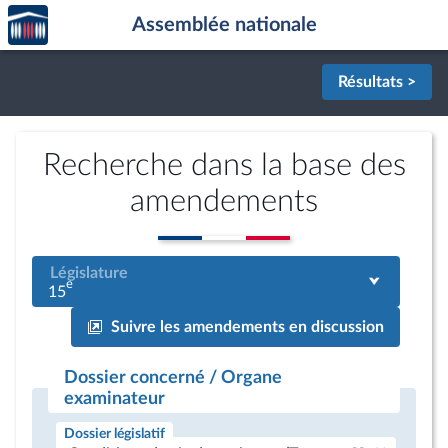
Accèder
Aller au contenu
Aller en bas de la page
Assemblée nationale
à la
page
d'accueil
Résultats >
Recherche dans la base des
amendements
Législature
e
15
Suivre les amendements en discussion
Dossier concerné / Organe
examinateur
Dossier législatif