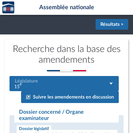
Accèder
Aller au contenu
Aller en bas de la page
Assemblée nationale
à la
page
d'accueil
Résultats >
Recherche dans la base des
amendements
Législature
e
15
Suivre les amendements en discussion
Dossier concerné / Organe
examinateur
Dossier législatif