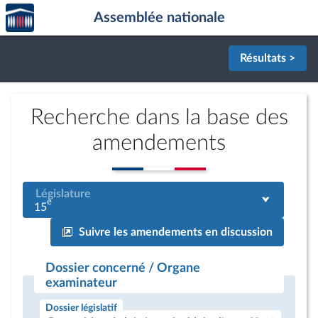
Accèder
Aller au contenu
Aller en bas de la page
Assemblée nationale
à la
page
d'accueil
Résultats >
Recherche dans la base des
amendements
Législature
e
15
Suivre les amendements en discussion
Dossier concerné / Organe
examinateur
Dossier législatif