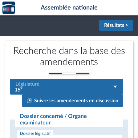
Accèder
Aller au contenu
Aller en bas de la page
Assemblée nationale
à la
page
d'accueil
Résultats >
Recherche dans la base des
amendements
Législature
e
15
Suivre les amendements en discussion
Dossier concerné / Organe
examinateur
Dossier législatif