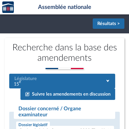
Accèder
Aller au contenu
Aller en bas de la page
Assemblée nationale
à la
page
d'accueil
Résultats >
Recherche dans la base des
amendements
Législature
e
15
Suivre les amendements en discussion
Dossier concerné / Organe
examinateur
Dossier législatif