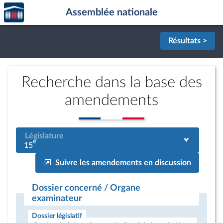
Accèder
Aller au contenu
Aller en bas de la page
Assemblée nationale
à la
page
d'accueil
Résultats >
Recherche dans la base des
amendements
Législature
e
15
Suivre les amendements en discussion
Dossier concerné / Organe
examinateur
Dossier législatif