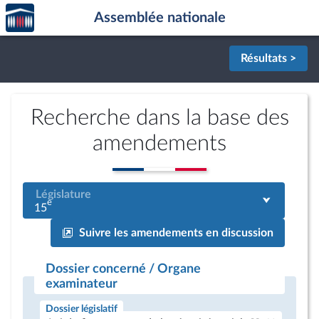
Accèder
Aller au contenu
Aller en bas de la page
Assemblée nationale
à la
page
d'accueil
Résultats >
Recherche dans la base des
amendements
Législature
e
15
Suivre les amendements en discussion
Dossier concerné / Organe
examinateur
Dossier législatif