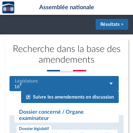
Accèder
Aller au contenu
Aller en bas de la page
Assemblée nationale
à la
page
d'accueil
Résultats >
Recherche dans la base des
amendements
Législature
e
16
Suivre les amendements en discussion
Dossier concerné / Organe
examinateur
Dossier législatif