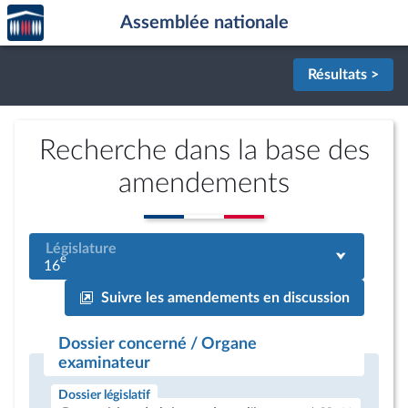
Accèder
Aller au contenu
Aller en bas de la page
Assemblée nationale
à la
page
d'accueil
Résultats >
Recherche dans la base des
amendements
Législature
e
16
Suivre les amendements en discussion
Dossier concerné / Organe
examinateur
Dossier législatif