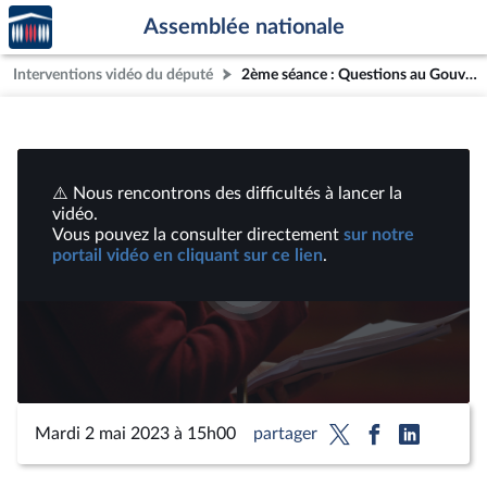
Accèder
Aller au contenu
Aller en bas de la page
Assemblée nationale
à la
page
Interventions vidéo du député
2ème séance : Questions au Gouvernement ; Débat sur lebilan de la loi de programmationmilitaire 2019-2025. | Vidéos
d'accueil
⚠️ Nous rencontrons des difficultés à lancer la
vidéo.
Vous pouvez la consulter directement
sur notre
portail vidéo en cliquant sur ce lien
.
Lire
la
vidéo
Mardi 2 mai 2023 à 15h00
partager