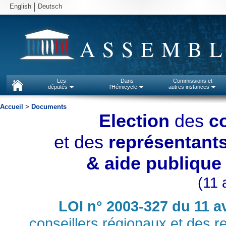
English
Deutsch
ASSEMBL
Les
Dans
Commissions et
députés
l'Hémicycle
autres instances
Accueil
>
Documents
Election
des
c
et des
représentant
& aide publique 
(11 
LOI n° 2003-327 du 11 a
conseillers régionaux et des 