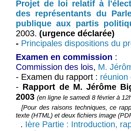
Projet de loi relatif à l'él
des représentants du Par
publique aux partis politi
2003.
(urgence déclarée)
-
Principales dispositions du pro
Examen en commission
:
Commission des lois
,
M. Jérô
- Examen du rapport :
réunion 
-
Rapport de M. Jérôme Big
2003
(en ligne le samedi 8 février à 12
[Pour des raisons techniques, ce rap
texte (HTML) et deux fichiers image (PDF
.
Ière Partie : Introduction, r