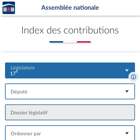
Accèder
Aller au contenu
Aller en bas de la page
Assemblée nationale
à la
page
d'accueil
Index des contributions
Législature
e
17
Député
Dossier législatif
Ordonner par