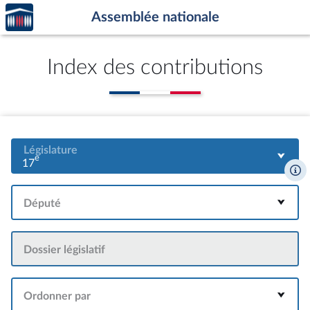
Accèder
Aller au contenu
Aller en bas de la page
Assemblée nationale
à la
page
d'accueil
Index des contributions
Législature
e
17
Député
Dossier législatif
Ordonner par