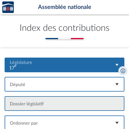
Accèder
Aller au contenu
Aller en bas de la page
Assemblée nationale
à la
page
d'accueil
Index des contributions
Législature
e
17
Député
Dossier législatif
Ordonner par