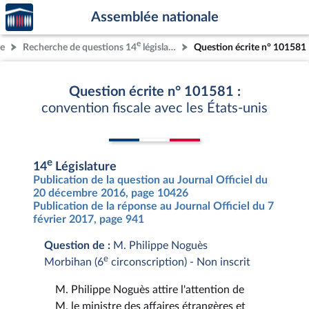
Accèder
Aller au contenu
Aller en bas de la page
Assemblée nationale
à la
page
e
re
Recherche de questions 14
législature
Question écrite n° 101581
d'accueil
Question écrite n° 101581 :
convention fiscale avec les États-unis
e
14
Législature
Publication de la question au Journal Officiel du
20 décembre 2016, page 10426
Publication de la réponse au Journal Officiel du 7
février 2017, page 941
Question de :
M. Philippe Noguès
e
Morbihan (6
circonscription) - Non inscrit
M. Philippe Noguès attire l'attention de
M. le ministre des affaires étrangères et