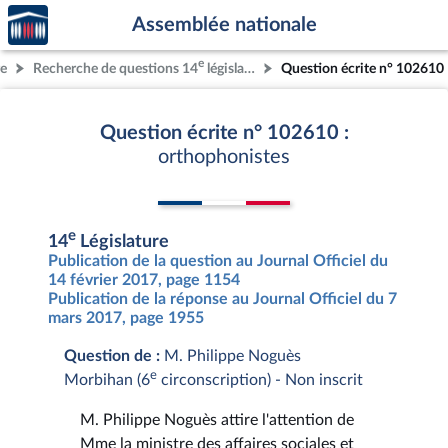
Accèder
Aller au contenu
Aller en bas de la page
Assemblée nationale
à la
page
e
re
Recherche de questions 14
législature
Question écrite n° 102610
d'accueil
Question écrite n° 102610 :
orthophonistes
e
14
Législature
Publication de la question au Journal Officiel du
14 février 2017, page 1154
Publication de la réponse au Journal Officiel du 7
mars 2017, page 1955
Question de :
M. Philippe Noguès
e
Morbihan (6
circonscription) - Non inscrit
M. Philippe Noguès attire l'attention de
Mme la ministre des affaires sociales et