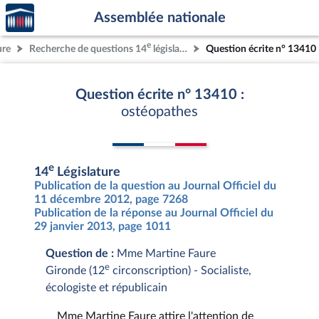
Accèder
Aller au contenu
Aller en bas de la page
Assemblée nationale
à la
page
e
ure
Recherche de questions 14
législature
Question écrite n° 13410
d'accueil
Question écrite n° 13410 :
ostéopathes
e
14
Législature
Publication de la question au Journal Officiel du
11 décembre 2012, page 7268
Publication de la réponse au Journal Officiel du
29 janvier 2013, page 1011
Question de :
Mme Martine Faure
e
Gironde (12
circonscription) - Socialiste,
écologiste et républicain
Mme Martine Faure attire l'attention de