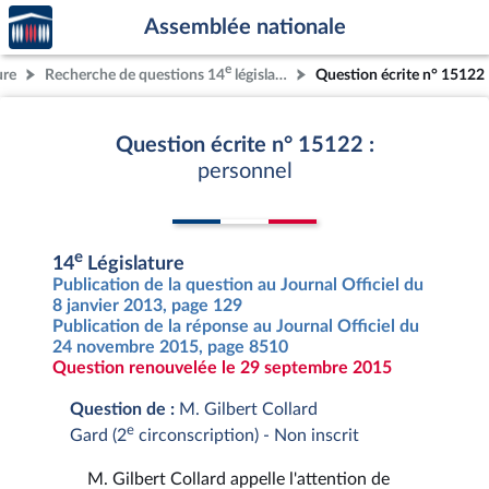
Accèder
Aller au contenu
Aller en bas de la page
Assemblée nationale
à la
page
e
ure
Recherche de questions 14
législature
Question écrite n° 15122
d'accueil
Question écrite n° 15122 :
personnel
e
14
Législature
Publication de la question au Journal Officiel du
8 janvier 2013, page 129
Publication de la réponse au Journal Officiel du
24 novembre 2015, page 8510
Question renouvelée le 29 septembre 2015
Question de :
M. Gilbert Collard
e
Gard (2
circonscription) - Non inscrit
M. Gilbert Collard appelle l'attention de