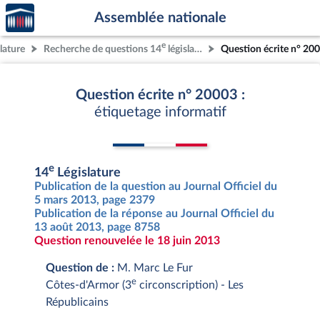
Accèder
Aller au contenu
Aller en bas de la page
Assemblée nationale
à la
page
e
lature
Recherche de questions 14
législature
Question écrite n° 20
d'accueil
Question écrite n° 20003 :
étiquetage informatif
e
14
Législature
Publication de la question au Journal Officiel du
5 mars 2013, page 2379
Publication de la réponse au Journal Officiel du
13 août 2013, page 8758
Question renouvelée le 18 juin 2013
Question de :
M. Marc Le Fur
e
Côtes-d'Armor (3
circonscription) - Les
Républicains