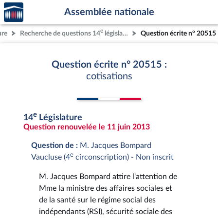
Accèder
Aller au contenu
Aller en bas de la page
Assemblée nationale
à la
page
e
ure
Recherche de questions 14
législature
Question écrite n° 20515
d'accueil
Question écrite n° 20515 :
cotisations
e
14
Législature
Question renouvelée le 11 juin 2013
Question de :
M. Jacques Bompard
e
Vaucluse (4
circonscription) - Non inscrit
M. Jacques Bompard attire l'attention de
Mme la ministre des affaires sociales et
de la santé sur le régime social des
indépendants (RSI), sécurité sociale des