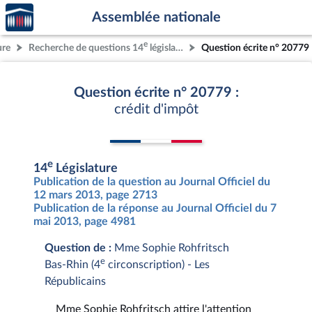
Accèder
Aller au contenu
Aller en bas de la page
Assemblée nationale
à la
page
e
ure
Recherche de questions 14
législature
Question écrite n° 20779
d'accueil
Question écrite n° 20779 :
crédit d'impôt
e
14
Législature
Publication de la question au Journal Officiel du
12 mars 2013, page 2713
Publication de la réponse au Journal Officiel du 7
mai 2013, page 4981
Question de :
Mme Sophie Rohfritsch
e
Bas-Rhin (4
circonscription) - Les
Républicains
Mme Sophie Rohfritsch attire l'attention