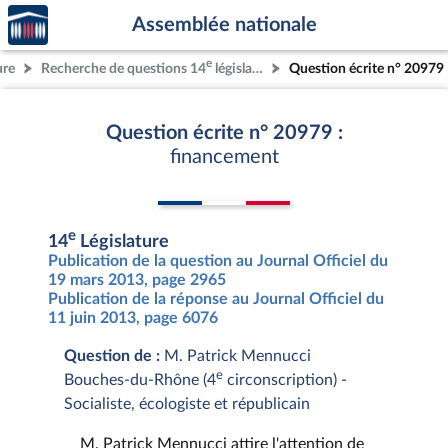
Accèder
Aller au contenu
Aller en bas de la page
Assemblée nationale
à la
page
e
ure
Recherche de questions 14
législature
Question écrite n° 20979
d'accueil
Question écrite n° 20979 :
financement
e
14
Législature
Publication de la question au Journal Officiel du
19 mars 2013, page 2965
Publication de la réponse au Journal Officiel du
11 juin 2013, page 6076
Question de :
M. Patrick Mennucci
e
Bouches-du-Rhône (4
circonscription) -
Socialiste, écologiste et républicain
M. Patrick Mennucci attire l'attention de